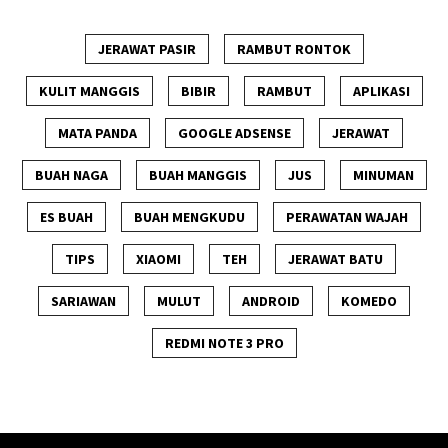
JERAWAT PASIR
RAMBUT RONTOK
KULIT MANGGIS
BIBIR
RAMBUT
APLIKASI
MATA PANDA
GOOGLE ADSENSE
JERAWAT
BUAH NAGA
BUAH MANGGIS
JUS
MINUMAN
ES BUAH
BUAH MENGKUDU
PERAWATAN WAJAH
TIPS
XIAOMI
TEH
JERAWAT BATU
SARIAWAN
MULUT
ANDROID
KOMEDO
REDMI NOTE 3 PRO