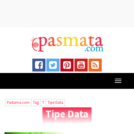
Toggle
navigati
Pastama.com
Tag
T
Tipe Data
Tipe Data