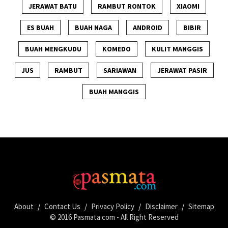
JERAWAT BATU
RAMBUT RONTOK
XIAOMI
ES BUAH
BUAH NAGA
ANDROID
BIBIR
BUAH MENGKUDU
KOMEDO
KULIT MANGGIS
JUS
RAMBUT
SARIAWAN
JERAWAT PASIR
BUAH MANGGIS
About
/
Contact Us
/
Privacy Policy
/
Disclaimer
/
Sitemap
© 2016
Pasmata.com
- All Right Reserved