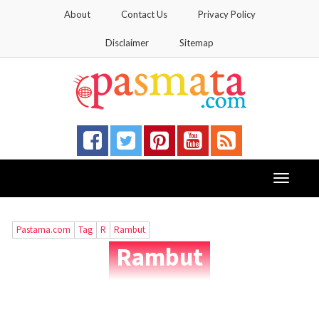
About
Contact Us
Privacy Policy
Disclaimer
Sitemap
Toggle
navigati
Pastama.com
Tag
R
Rambut
Rambut